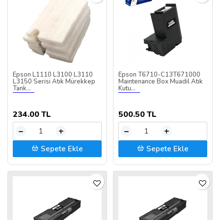
Epson L1110 L3100 L3110
Epson T6710-C13T671000
L3150 Serisi Atık Mürekkep
Maintenance Box Muadil Atık
Tank...
Kutu...
234.00 TL
500.50 TL
–
+
–
+
Sepete Ekle
Sepete Ekle