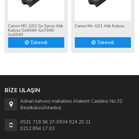
Canon MC-G01 Gx Serisi Atik
Canon Mc-G01 Atık Kutusu
Kutusu Gx6040-Gx7040-
Gx5040
Tükendi
Tükendi
BIZE ULAŞIN
Adnan kahveci mahallesi Atakent Caddesi No:32
Beylikdüzü/İstanbul
0531 718 56 27-0534 924 20 21
0212 854 17 03