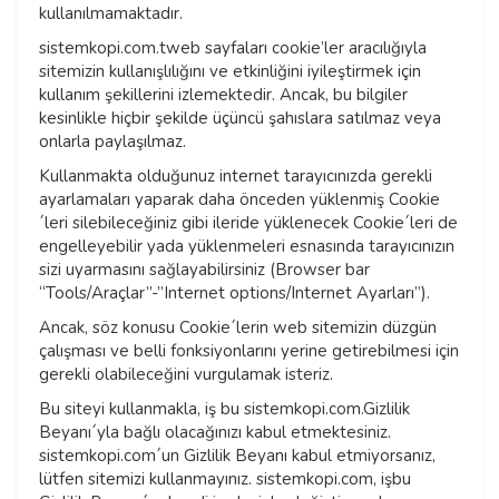
kullanılmamaktadır.
sistemkopi.com.tweb sayfaları cookie’ler aracılığıyla
sitemizin kullanışlılığını ve etkinliğini iyileştirmek için
kullanım şekillerini izlemektedir. Ancak, bu bilgiler
kesinlikle hiçbir şekilde üçüncü şahıslara satılmaz veya
onlarla paylaşılmaz.
Kullanmakta olduğunuz internet tarayıcınızda gerekli
ayarlamaları yaparak daha önceden yüklenmiş Cookie
´leri silebileceğiniz gibi ileride yüklenecek Cookie´leri de
engelleyebilir yada yüklenmeleri esnasında tarayıcınızın
sizi uyarmasını sağlayabilirsiniz (Browser bar
“Tools/Araçlar”-”Internet options/Internet Ayarları”).
Ancak, söz konusu Cookie´lerin web sitemizin düzgün
çalışması ve belli fonksiyonlarını yerine getirebilmesi için
gerekli olabileceğini vurgulamak isteriz.
Bu siteyi kullanmakla, iş bu sistemkopi.com.Gizlilik
Beyanı´yla bağlı olacağınızı kabul etmektesiniz.
sistemkopi.com´un Gizlilik Beyanı kabul etmiyorsanız,
lütfen sitemizi kullanmayınız. sistemkopi.com, işbu