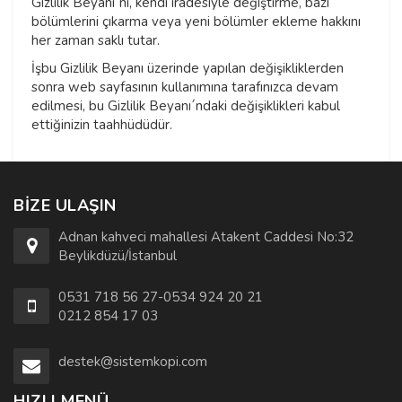
Gizlilik Beyanı´nı, kendi iradesiyle değiştirme, bazı
bölümlerini çıkarma veya yeni bölümler ekleme hakkını
her zaman saklı tutar.
İşbu Gizlilik Beyanı üzerinde yapılan değişikliklerden
sonra web sayfasının kullanımına tarafınızca devam
edilmesi, bu Gizlilik Beyanı´ndaki değişiklikleri kabul
ettiğinizin taahhüdüdür.
BIZE ULAŞIN
Adnan kahveci mahallesi Atakent Caddesi No:32
Beylikdüzü/İstanbul
0531 718 56 27-0534 924 20 21
0212 854 17 03
destek@sistemkopi.com
HIZLI MENÜ