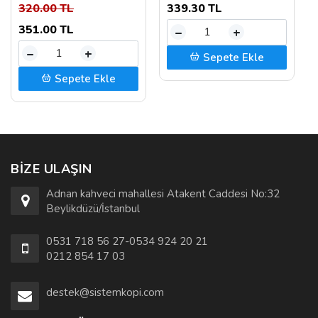
320.00 TL
339.30 TL
351.00 TL
–
+
–
+
Sepete Ekle
Sepete Ekle
BIZE ULAŞIN
Adnan kahveci mahallesi Atakent Caddesi No:32
Beylikdüzü/İstanbul
0531 718 56 27-0534 924 20 21
0212 854 17 03
destek@sistemkopi.com