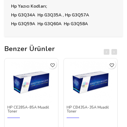
Hp Yazıcı Kodları;
Hp G3Q34A Hp G3Q35A , Hp G3Q57A
Hp G3Q59A Hp G3Q60A Hp G3Q58A
Benzer Ürünler
HP CE285A-85A Muadil
HP CB435A-35A Muadil
Toner
Toner