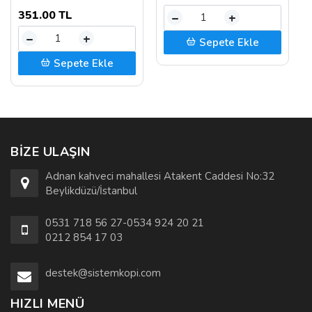
351.00 TL
–
+
–
+
Sepete Ekle
Sepete Ekle
BIZE ULAŞIN
Adnan kahveci mahallesi Atakent Caddesi No:32
Beylikdüzü/İstanbul
0531 718 56 27-0534 924 20 21
0212 854 17 03
destek@sistemkopi.com
HIZLI MENÜ