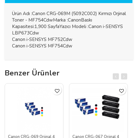
Ürün Adı :Canon CRG-069M (5092C002) Kırmızı Orjinal
Toner - MF754CdwMarka :CanonBaskı
Kapasitesi:1,900 SayfaYazıcı Modeli :Canon i-SENSYS
LBP673Cdw
Canon i-SENSYS MF752Cdw
Canon i-SENSYS MF754Cdw
Benzer Ürünler
Canon CRG-069 Orjinal 4
Canon CRG-067 Orjinal 4