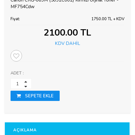
Canon CRG-069M (5092C002) Kırmızı Orjinal Toner -
MF754Cdw
Fiyat:
1750.00 TL + KDV
2100.00 TL
KDV DAHİL
ADET :
SEPETE EKLE
AÇIKLAMA