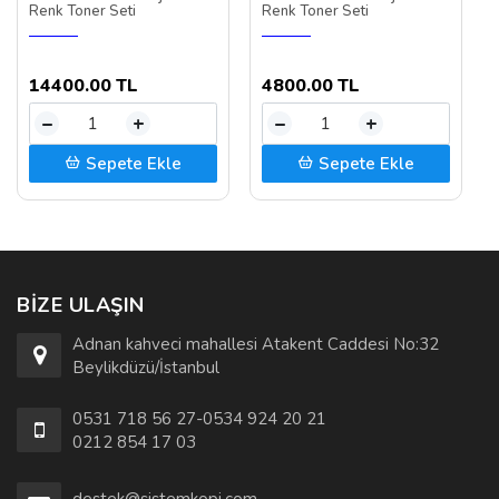
Renk Toner Seti
Renk Toner Seti
14400.00 TL
4800.00 TL
–
+
–
+
Sepete Ekle
Sepete Ekle
BIZE ULAŞIN
Adnan kahveci mahallesi Atakent Caddesi No:32
Beylikdüzü/İstanbul
0531 718 56 27-0534 924 20 21
0212 854 17 03
destek@sistemkopi.com