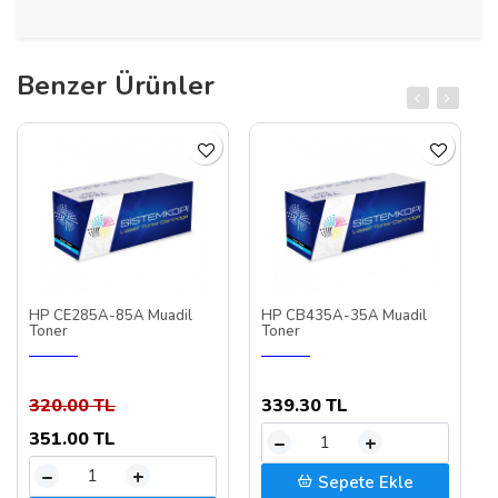
Benzer Ürünler
HP CE285A-85A Muadil
HP CB435A-35A Muadil
Toner
Toner
320.00 TL
339.30 TL
351.00 TL
–
+
–
+
Sepete Ekle