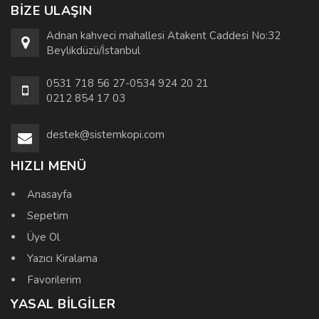
BIZE ULAŞIN
Adnan kahveci mahallesi Atakent Caddesi No:32
Beylikdüzü/İstanbul
0531 718 56 27-0534 924 20 21
0212 854 17 03
destek@sistemkopi.com
HIZLI MENÜ
Anasayfa
Sepetim
Üye Ol
Yazıcı Kiralama
Favorilerim
YASAL BILGILER