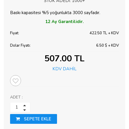
STOK ADEDİ:
1000+
Baskı kapasitesi %5 yoğunlukta 3000 sayfadır.
12 Ay
Garantilidir.
Fiyat:
422.50 TL + KDV
Dolar Fiyatı:
6.50 $ + KDV
507.00 TL
KDV DAHİL
ADET :
SEPETE EKLE