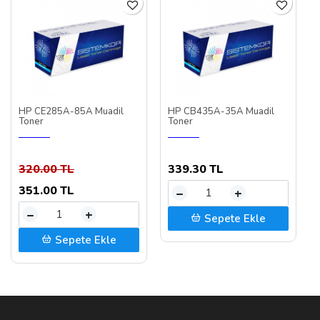
HP CE285A-85A Muadil
HP CB435A-35A Muadil
Toner
Toner
320.00 TL
339.30 TL
351.00 TL
–
+
–
+
Sepete Ekle
Sepete Ekle