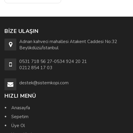
BIZE ULAŞIN
Adnan kahveci mahallesi Atakent Caddesi No:32
Beylikdüzü/İstanbul
0531 718 56 27-0534 924 20 21
0212 854 17 03
destek@sistemkopi.com
HIZLI MENÜ
Anasayfa
Sepetim
Üye Ol