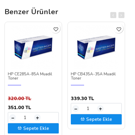
Benzer Ürünler
HP CE285A-85A Muadil
HP CB435A-35A Muadil
Toner
Toner
320.00 TL
339.30 TL
351.00 TL
–
+
–
+
Sepete Ekle
Sepete Ekle