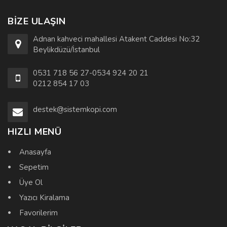
BIZE ULAŞIN
Adnan kahveci mahallesi Atakent Caddesi No:32
Beylikdüzü/İstanbul
0531 718 56 27-0534 924 20 21
0212 854 17 03
destek@sistemkopi.com
HIZLI MENÜ
Anasayfa
Sepetim
Üye Ol
Yazıcı Kiralama
Favorilerim